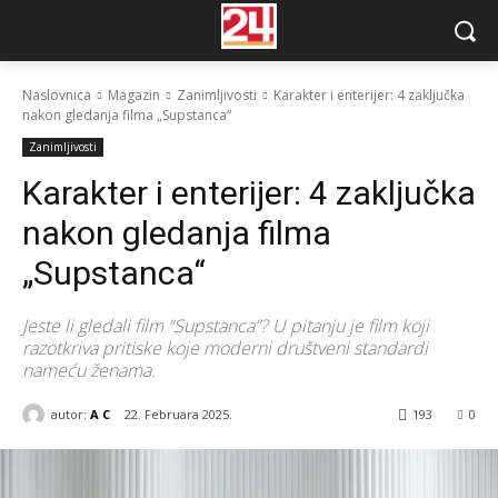
Naslovnica
Magazin
Zanimljivosti
Karakter i enterijer: 4 zaključka
nakon gledanja filma „Supstanca“
Zanimljivosti
Karakter i enterijer: 4 zaključka
nakon gledanja filma
„Supstanca“
Jeste li gledali film “Supstanca”? U pitanju je film koji
razotkriva pritiske koje moderni društveni standardi
nameću ženama.
autor:
A C
22. Februara 2025.
193
0