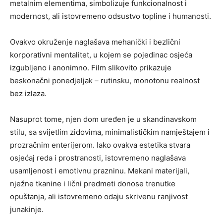
metalnim elementima, simbolizuje funkcionalnost i
modernost, ali istovremeno odsustvo topline i humanosti.
Ovakvo okruženje naglašava mehanički i bezlični
korporativni mentalitet, u kojem se pojedinac osjeća
izgubljeno i anonimno. Film slikovito prikazuje
beskonačni ponedjeljak – rutinsku, monotonu realnost
bez izlaza.
Nasuprot tome, njen dom uređen je u skandinavskom
stilu, sa svijetlim zidovima, minimalističkim namještajem i
prozračnim enterijerom. Iako ovakva estetika stvara
osjećaj reda i prostranosti, istovremeno naglašava
usamljenost i emotivnu prazninu. Mekani materijali,
nježne tkanine i lični predmeti donose trenutke
opuštanja, ali istovremeno odaju skrivenu ranjivost
junakinje.