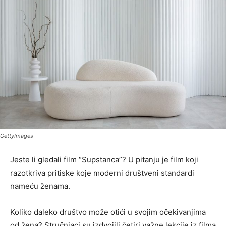
GettyImages
Jeste li gledali film “Supstanca”? U pitanju je film koji
razotkriva pritiske koje moderni društveni standardi
nameću ženama.
Koliko daleko društvo može otići u svojim očekivanjima
od žena? Stručnjaci su izdvojili četiri važne lekcije iz filma