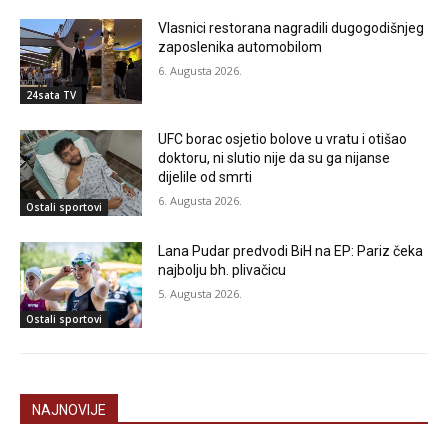
Vlasnici restorana nagradili dugogodišnjeg
zaposlenika automobilom
6. Augusta 2026.
24sata TV
UFC borac osjetio bolove u vratu i otišao
doktoru, ni slutio nije da su ga nijanse
dijelile od smrti
6. Augusta 2026.
Ostali sportovi
Lana Pudar predvodi BiH na EP: Pariz čeka
najbolju bh. plivačicu
5. Augusta 2026.
Ostali sportovi
NAJNOVIJE