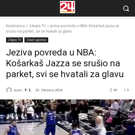
Naslovnica
24sata TV
Jeziva povreda u NBA: Košarkaš Jazza se
srušio na parket, svi se hvatali za glavu
24sata TV
Ostali sportovi
Jeziva povreda u NBA:
Košarkaš Jazza se srušio na
parket, svi se hvatali za glavu
autor:
T. C.
29. Oktobra 2024.
99
0