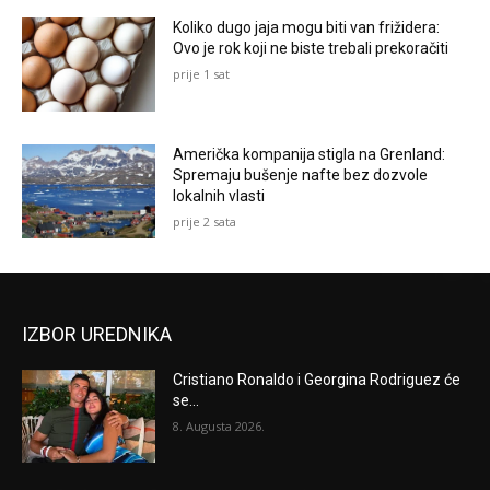
Koliko dugo jaja mogu biti van frižidera:
Ovo je rok koji ne biste trebali prekoračiti
prije 1 sat
Američka kompanija stigla na Grenland:
Spremaju bušenje nafte bez dozvole
lokalnih vlasti
prije 2 sata
IZBOR UREDNIKA
Cristiano Ronaldo i Georgina Rodriguez će
se...
8. Augusta 2026.