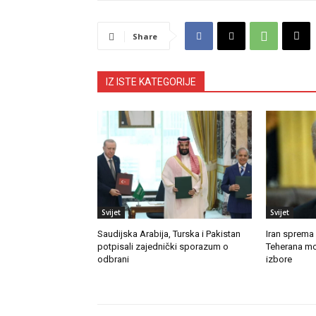
Share
IZ ISTE KATEGORIJE
Svijet
Svijet
Saudijska Arabija, Turska i Pakistan
Iran sprema
potpisali zajednički sporazum o
Teherana mo
odbrani
izbore