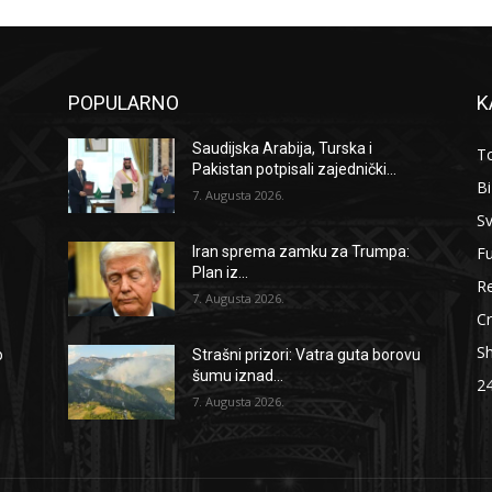
POPULARNO
K
Saudijska Arabija, Turska i
To
Pakistan potpisali zajednički...
B
7. Augusta 2026.
Sv
F
Iran sprema zamku za Trumpa:
Plan iz...
Re
7. Augusta 2026.
Cr
S
o
Strašni prizori: Vatra guta borovu
šumu iznad...
2
7. Augusta 2026.