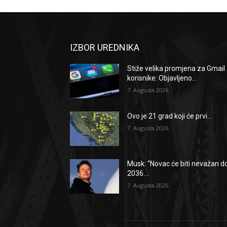
IZBOR UREDNIKA
Stiže velika promjena za Gmail
korisnike: Objavljeno...
7. Augusta 2026.
Ovo je 21 grad koji će prvi...
7. Augusta 2026.
Musk: “Novac će biti nevažan d
2036....
7. Augusta 2026.