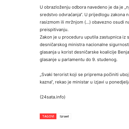
U obrazloženju odbora navedeno je da je „nje
sredstvo odvraćanja“. U prijedlogu zakona n
rasizmom ili mržnjom (…) obavezno osudi na 
preispitivanju.
Zakon je u proceduru uputila zastupnica iz 
desničarskog ministra nacionalne sigurnosti
glasanja u korist desničarske koalicije Ben
glasanje u parlamentu do 9. studenog.
„Svaki terorist koji se priprema počiniti ub
kazna“, rekao je ministar u izjavi u ponedjelj
(24sata.info)
TAGOVI
Izrael