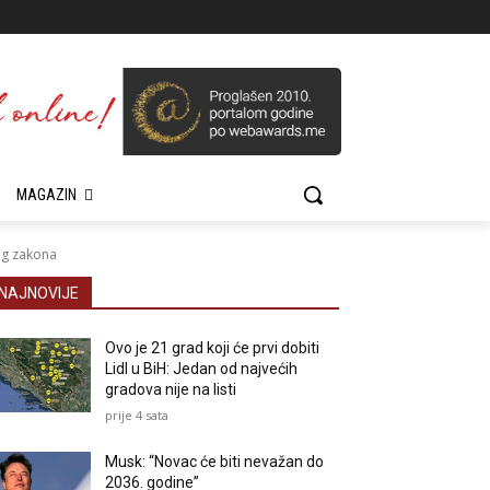
MAGAZIN
g zakona
NAJNOVIJE
Ovo je 21 grad koji će prvi dobiti
Lidl u BiH: Jedan od najvećih
gradova nije na listi
prije 4 sata
Musk: “Novac će biti nevažan do
2036. godine”