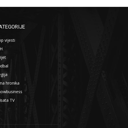
ATEGORIJE
p vijesti
iH
ijet
udbal
gija
na hronika
howbusiness
4sata TV