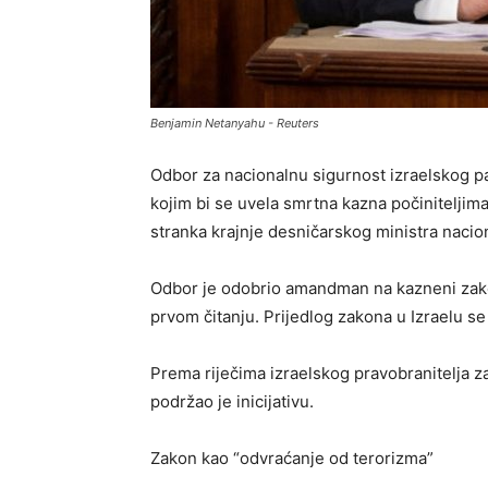
Benjamin Netanyahu - Reuters
Odbor za nacionalnu sigurnost izraelskog pa
kojim bi se uvela smrtna kazna počiniteljima 
stranka krajnje desničarskog ministra nacio
Odbor je odobrio amandman na kazneni zakon
prvom čitanju. Prijedlog zakona u Izraelu s
Prema riječima izraelskog pravobranitelja 
podržao je inicijativu.
Zakon kao “odvraćanje od terorizma”