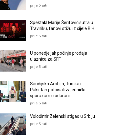
prije 5 sati
Spektakl Marije Šerifović sutra u
Travniku, fanovi stižu iz cijele BiH
prije 5 sati
U ponedjeljak počinje prodaja
ulaznica za SFF
prije 5 sati
Saudijska Arabija, Turska i
Pakistan potpisali zajednički
sporazum o odbrani
prije 5 sati
Volodimir Zelenski stigao u Srbiju
prije 5 sati