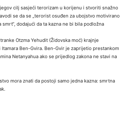
gov cilj sasjeći terorizam u korijenu i stvoriti snažno
avodi se da se „terorist osuđen za ubojstvo motivirano
smrt“, dodajući da ta kazna ne bi bila podložna
stranke Otzma Yehudit (Židovska moć) krajnje
 Itamara Ben-Gvira. Ben-Gvir je zaprijetio prestankom
jamina Netanyahua ako se prijedlog zakona ne stavi na
ojstvo mora znati da postoji samo jedna kazna: smrtna
ak.