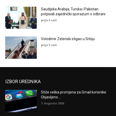
Saudijska Arabija, Turska i Pakistan
potpisali zajednički sporazum o odbrani
prije 5 sati
Volodimir Zelenski stigao u Srbiju
prije 5 sati
IZBOR UREDNIKA
Stiže velika promjena za Gmail korisnike:
Objavljeno...
7. Augusta 2026.