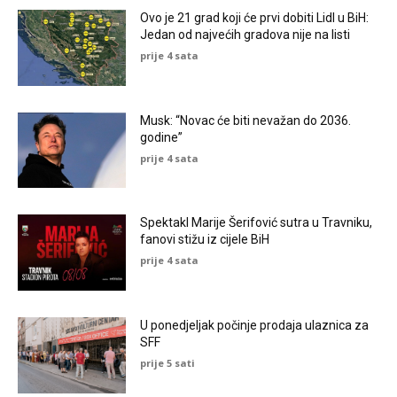
Ovo je 21 grad koji će prvi dobiti Lidl u BiH:
Jedan od najvećih gradova nije na listi
prije 4 sata
Musk: “Novac će biti nevažan do 2036.
godine”
prije 4 sata
Spektakl Marije Šerifović sutra u Travniku,
fanovi stižu iz cijele BiH
prije 4 sata
U ponedjeljak počinje prodaja ulaznica za
SFF
prije 5 sati