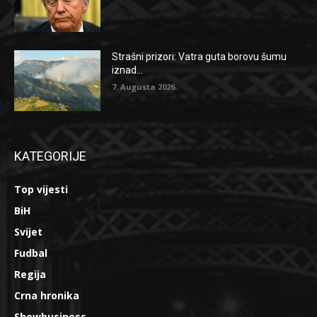
Strašni prizori: Vatra guta borovu šumu
iznad...
7. Augusta 2026.
KATEGORIJE
Top vijesti
BiH
Svijet
Fudbal
Regija
Crna hronika
Showbusiness