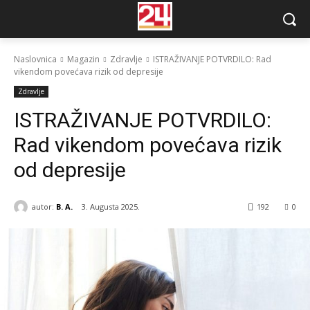
Naslovnica
Magazin
Zdravlje
ISTRAŽIVANJE POTVRDILO: Rad
vikendom povećava rizik od depresije
Zdravlje
ISTRAŽIVANJE POTVRDILO:
Rad vikendom povećava rizik
od depresije
autor:
B. A.
3. Augusta 2025.
192
0