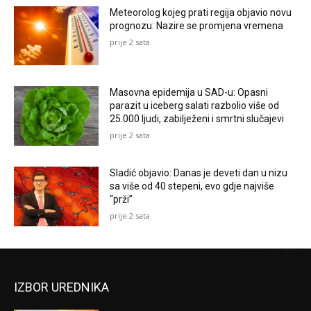
Meteorolog kojeg prati regija objavio novu
prognozu: Nazire se promjena vremena
prije 2 sata
Masovna epidemija u SAD-u: Opasni
parazit u iceberg salati razbolio više od
25.000 ljudi, zabilježeni i smrtni slučajevi
prije 2 sata
Sladić objavio: Danas je deveti dan u nizu
sa više od 40 stepeni, evo gdje najviše
“prži”
prije 2 sata
IZBOR UREDNIKA