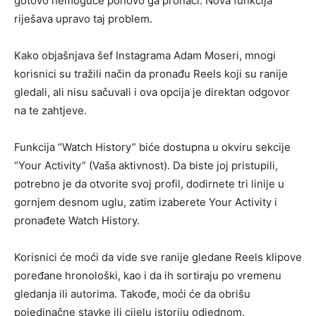
gotovo nemoguće ponovo ga pronaći. Nova funkcija
riješava upravo taj problem.
Kako objašnjava šef Instagrama Adam Moseri, mnogi
korisnici su tražili način da pronađu Reels koji su ranije
gledali, ali nisu sačuvali i ova opcija je direktan odgovor
na te zahtjeve.
Funkcija “Watch History” biće dostupna u okviru sekcije
“Your Activity” (Vaša aktivnost). Da biste joj pristupili,
potrebno je da otvorite svoj profil, dodirnete tri linije u
gornjem desnom uglu, zatim izaberete Your Activity i
pronađete Watch History.
Korisnici će moći da vide sve ranije gledane Reels klipove
poređane hronološki, kao i da ih sortiraju po vremenu
gledanja ili autorima. Takođe, moći će da obrišu
pojedinačne stavke ili cijelu istoriju odjednom.