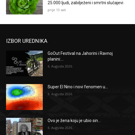
25.000 ljudi, zabilježeni i smrtni slučajevi
prije 13 sati
IZBOR UREDNIKA
GoOut Festival na Jahorini i Ravnoj
planini:...
6. Augusta 2026.
Super El Nino i novi fenomen u...
6. Augusta 2026.
Ovo je žena koju je ubio sin...
6. Augusta 2026.