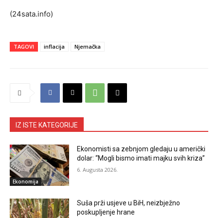
(24sata.info)
TAGOVI
inflacija
Njemačka
IZ ISTE KATEGORIJE
Ekonomisti sa zebnjom gledaju u američki
dolar: “Mogli bismo imati majku svih kriza”
6. Augusta 2026.
Ekonomija
Suša prži usjeve u BiH, neizbježno
poskupljenje hrane