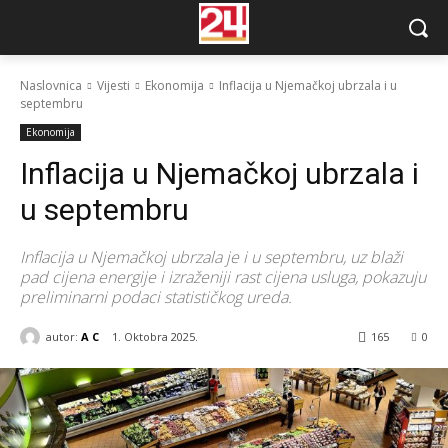
Naslovnica
Vijesti
Ekonomija
Inflacija u Njemačkoj ubrzala i u
septembru
Ekonomija
Inflacija u Njemačkoj ubrzala i
u septembru
Inflacija u Njemačkoj ubrzala je i u septembru, uz blaži
pad cijena energije i izraženiji rast cijena usluga, pokazuju
preliminarni podaci statističkog ureda.
autor:
A C
1. Oktobra 2025.
165
0