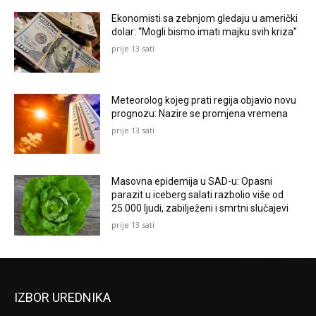
Ekonomisti sa zebnjom gledaju u američki
dolar: “Mogli bismo imati majku svih kriza”
prije 13 sati
Meteorolog kojeg prati regija objavio novu
prognozu: Nazire se promjena vremena
prije 13 sati
Masovna epidemija u SAD-u: Opasni
parazit u iceberg salati razbolio više od
25.000 ljudi, zabilježeni i smrtni slučajevi
prije 13 sati
IZBOR UREDNIKA