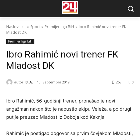
Naslovnica
Sport
Premijer liga BiH
Ibro Rahimić novi trener FK
Mladost DK
Premijer liga BiH
Ibro Rahimić novi trener FK
Mladost DK
autor:
B. A.
10. Septembra 2019.
258
0
Ibro Rahimić, 56-godišnji trener, pronašao je novi
angažman nakon što je napustio ekipu Veleža, a po drugi
put je preuzeo Mladost iz Doboja kod Kaknja.
Rahimić je postigao dogovor sa prvim čovjekom Mladosti,