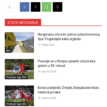
IZ ISTE KATEGORIJE
Na Igmanu otvoren zatvor poluotvorenog
tipa: Pogledajte kako izgleda
13. Maja 2026.
BiH
Posušje se u Konjicu spasilo od poraza
golom u 90. minuti
14. Aprila 2024.
Premijer liga BiH
Borac pobijedio Zrinjski, Banjalučani blizu
naslova prvaka
10. Marta 2024.
Premijer liga BiH