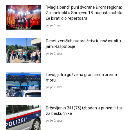
“Magla band” puni dvorane širom regiona:
Za spektakl u Sarajevu 18. augusta publika
će birati dio repertoara
prije 1 sat
Deset zeničkih rudara četvrtu noć ostali u
jami Raspotočje
prije 2 sata
I ovog jutra gužve na granicama prema
moru
prije 2 sata
Državljanin BiH (75) izboden u prihvatilištu
za beskućnike
prije 2 sata