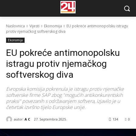
Naslovnica
Vijesti
Ekonomija
EU pokreće antimonopolsku istragu
protiv njemačkog softverskog diva
Ekonomija
EU pokreće antimonopolsku
istragu protiv njemačkog
softverskog diva
Evropska komisija pokrenula je istragu protiv njemačke
softverske firme SAP zbog "mogućih antikonkurentskih
praksi" povezanih s održavanjem softvera, izjavilo je u
četvrtak izvršno tijelo Europske unije.
autor:
A C
27. Septembra 2025.
134
0