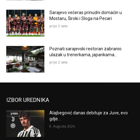
Sarajevo večeras prinudni domaćin u
Mostaru, Široki i Sloga na Pecari
prije 2 sata
Poznati sarajevski restoran zabranio
ulazak u trenerkama, japankama…
prije 2 sata
IZBOR UREDNIKA
Alajbegović danas debituje za Juve, evo
gdje...
8. Augusta 2026.