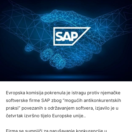
Evropska komisija pokrenula je istragu protiv njemačke
softverske firme SAP zbog “mogućih antikonkurentskih
praksi” povezanih s održavanjem softvera, izjavilo je u
četvrtak izvršno tijelo Europske unije..
Firma se sumnjiči za narušavanje konkurencije u