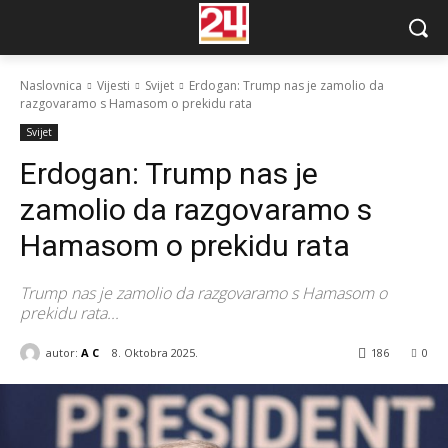
Naslovnica
Vijesti
Svijet
Erdogan: Trump nas je zamolio da
razgovaramo s Hamasom o prekidu rata
Svijet
Erdogan: Trump nas je
zamolio da razgovaramo s
Hamasom o prekidu rata
Trump nas je zamolio da razgovaramo s Hamasom o
prekidu rata...
autor:
A C
8. Oktobra 2025.
186
0