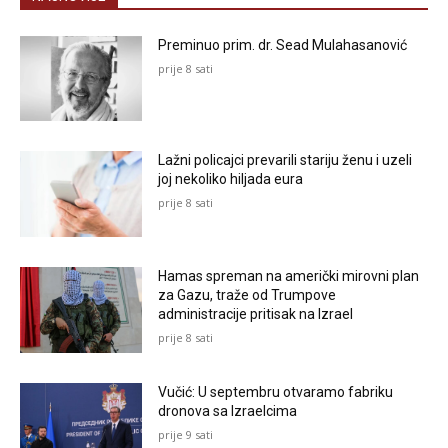
Preminuo prim. dr. Sead Mulahasanović
prije 8 sati
Lažni policajci prevarili stariju ženu i uzeli
joj nekoliko hiljada eura
prije 8 sati
Hamas spreman na američki mirovni plan
za Gazu, traže od Trumpove
administracije pritisak na Izrael
prije 8 sati
Vučić: U septembru otvaramo fabriku
dronova sa Izraelcima
prije 9 sati