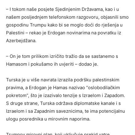
– I tokom naše posjete Sjedinjenim Državama, kao i u
našem posljednjem telefonskom razgovoru, objasnili smo
gospodinu Trumpu kako bi se moglo doći do rješenja u
Palestini – rekao je Erdogan novinarima na povratku iz
Azerbejdžana.
– On je tom prilikom izričito tražio da se sastanemo s
Hamasom i pokušamo ih uvjeriti – dodao je.
Turska je u više navrata izrazila podršku palestinskim
pravima, a Erdogan je Hamas nazivao “oslobodilačkim
pokretom”, što je izazivalo tenzije s Izraelom i Zapadom.
S druge strane, Turska održava diplomatske kanale i s
Izraelom i sa Zapadnim saveznicima, te ima potencijalnu
ulogu posrednika u mirovnim naporima.
Trumpov mirovni plan, koji uključuje prekid vatre,