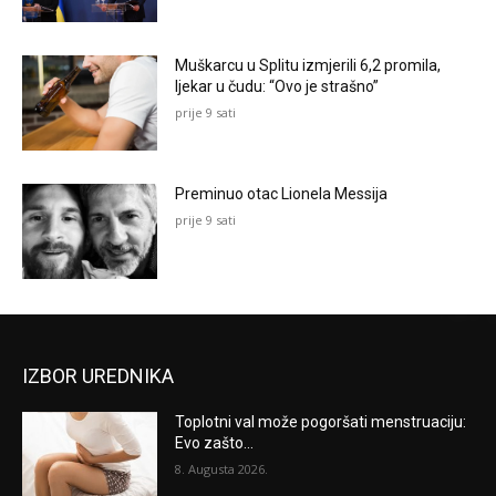
Muškarcu u Splitu izmjerili 6,2 promila,
ljekar u čudu: “Ovo je strašno”
prije 9 sati
Preminuo otac Lionela Messija
prije 9 sati
IZBOR UREDNIKA
Toplotni val može pogoršati menstruaciju:
Evo zašto...
8. Augusta 2026.