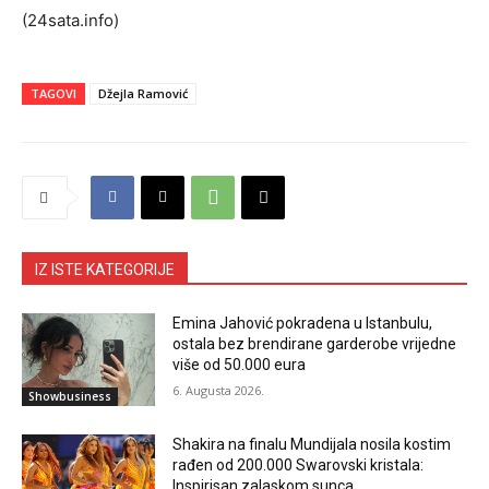
(24sata.info)
TAGOVI
Džejla Ramović
IZ ISTE KATEGORIJE
Emina Jahović pokradena u Istanbulu,
ostala bez brendirane garderobe vrijedne
više od 50.000 eura
6. Augusta 2026.
Showbusiness
Shakira na finalu Mundijala nosila kostim
rađen od 200.000 Swarovski kristala:
Inspirisan zalaskom sunca