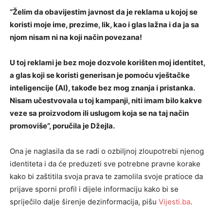
“Želim da obavijestim javnost da je reklama u kojoj se
koristi moje ime, prezime, lik, kao i glas lažna i da ja sa
njom nisam ni na koji način povezana!
U toj reklami je bez moje dozvole korišten moj identitet,
a glas koji se koristi generisan je pomoću vještačke
inteligencije (AI), takođe bez mog znanja i pristanka.
Nisam učestvovala u toj kampanji, niti imam bilo kakve
veze sa proizvodom ili uslugom koja se na taj način
promoviše”, poručila je Džejla.
Ona je naglasila da se radi o ozbiljnoj zloupotrebi njenog
identiteta i da će preduzeti sve potrebne pravne korake
kako bi zaštitila svoja prava te zamolila svoje pratioce da
prijave sporni profil i dijele informaciju kako bi se
spriječilo dalje širenje dezinformacija, pišu
Vijesti.ba
.