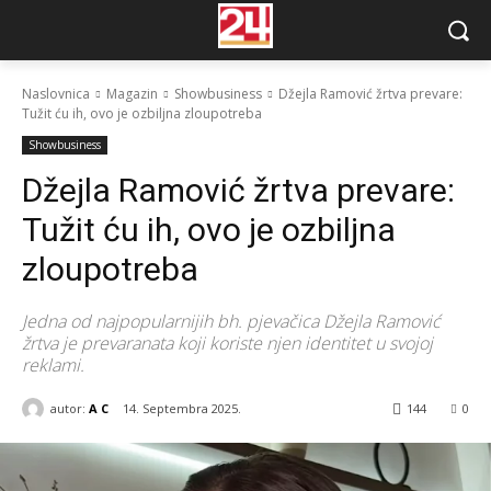
Naslovnica
Magazin
Showbusiness
Džejla Ramović žrtva prevare:
Tužit ću ih, ovo je ozbiljna zloupotreba
Showbusiness
Džejla Ramović žrtva prevare:
Tužit ću ih, ovo je ozbiljna
zloupotreba
Jedna od najpopularnijih bh. pjevačica Džejla Ramović
žrtva je prevaranata koji koriste njen identitet u svojoj
reklami.
autor:
A C
14. Septembra 2025.
144
0