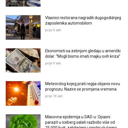
Vlasnici restorana nagradili dugogodišnjeg
zaposlenika automobilom
prije 9 sati
Ekonomisti sa zebnjom gledaju u američki
dolar: “Mogli bismo imati majku svih kriza”
prije 9 sati
Meteorolog kojeg prati regija objavio novu
prognozu: Nazire se promjena vremena
prije 10 sati
Masovna epidemija u SAD-u: Opasni
parazit u iceberg salati razbolio više od
25.000 ljudi, zabilježeni i smrtni slučajevi