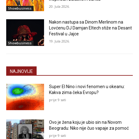
20. Jula 2026.
Showbusiness
Nakon nastupa sa Dinom Merlinom na
Lovćenu DJ Damjan Eltech stiže na Desant
Festival u Jajce
19. Jula 2026.
Showbusiness
NAJNOVIJE
Super El Nino i novi fenomen u okeanu:
Kakva zima čeka Evropu?
prije 9 sati
Ovo je žena koju je ubio sin na Novom
Beogradu: Niko nije čuo vapaje za pomoć
prije 9 sati