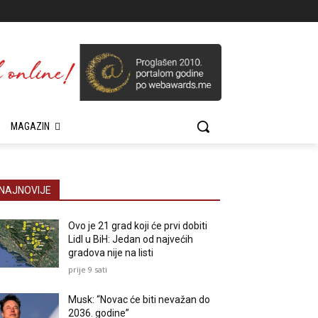
MAGAZIN
NAJNOVIJE
Ovo je 21 grad koji će prvi dobiti
Lidl u BiH: Jedan od najvećih
gradova nije na listi
prije 9 sati
Musk: “Novac će biti nevažan do
2036. godine”