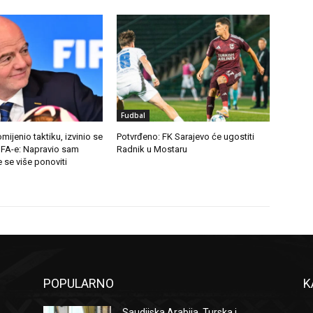
Fudbal
mijenio taktiku, izvinio se
Potvrđeno: FK Sarajevo će ugostiti
IFA-e: Napravio sam
Radnik u Mostaru
 se više ponoviti
POPULARNO
K
Saudijska Arabija, Turska i