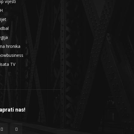
p vijesti
iH
ijet
udbal
gija
na hronika
howbusiness
4sata TV
aprati nas!