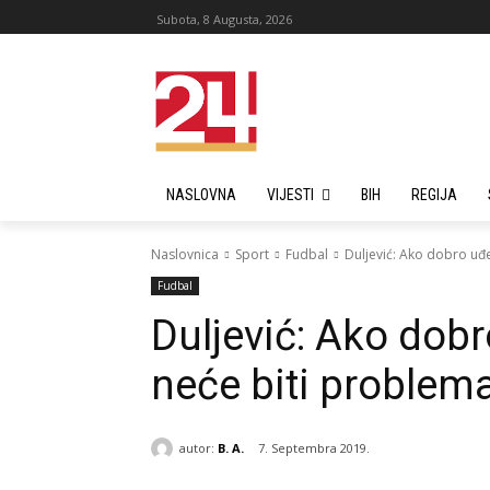
Subota, 8 Augusta, 2026
NASLOVNA
VIJESTI
BIH
REGIJA
Naslovnica
Sport
Fudbal
Duljević: Ako dobro uđ
Fudbal
Duljević: Ako dob
neće biti problem
autor:
B. A.
7. Septembra 2019.