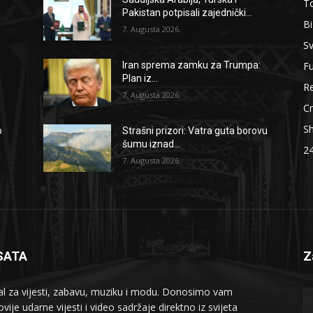
To
Pakistan potpisali zajednički...
B
7. Augusta 2026.
Sv
F
Iran sprema zamku za Trumpa:
Plan iz...
Re
7. Augusta 2026.
Cr
S
o
Strašni prizori: Vatra guta borovu
šumu iznad...
2
7. Augusta 2026.
SATA
Z
al za vijesti, zabavu, muziku i modu. Donosimo vam
vije udarne vijesti i video sadržaje direktno iz svijeta