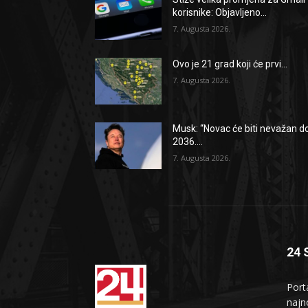
korisnike: Objavljeno...
7. Augusta 2026.
Ovo je 21 grad koji će prvi...
7. Augusta 2026.
Musk: “Novac će biti nevažan d
2036....
7. Augusta 2026.
24 
Port
najno