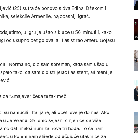
ljević (25) sutra će ponovo s dva Edina, Džekom i
vnika, selekcije Armenije, najopasniji igrač.
dsjetimo, u igru je ušao s klupe u 56. minuti i, kako
ugi od ukupno pet golova, ali i asistirao Ameru Gojaku
jedili. Normalno, bio sam spreman, kada sam ušao u
palo tako, da sam bio strijelac i asistent, ali meni je
ević.
če da “Zmajeve” čeka težak meč.
u namučili i Italijane, ali opet, sve je do nas. Ako
 u Jerevanu. Svi smo svjesni činjenice da više
ramo dati maksimum za nova tri boda. To će nam
sec, u kojem nam slijede odlučujuće utakmice za