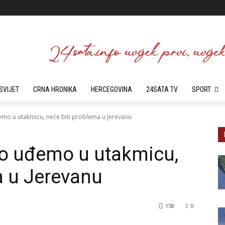
SVIJET
CRNA HRONIKA
HERCEGOVINA
24SATA TV
SPORT
emo u utakmicu, neće biti problema u Jerevanu
ro uđemo u utakmicu,
a u Jerevanu
158
0