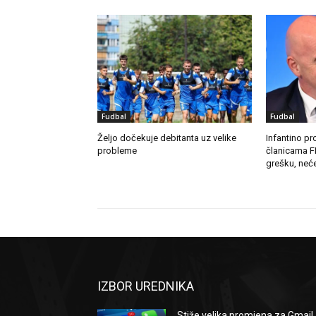
Fudbal
Fudbal
Željo dočekuje debitanta uz velike
Infantino pro
probleme
članicama F
grešku, neće
IZBOR UREDNIKA
Stiže velika promjena za Gmail