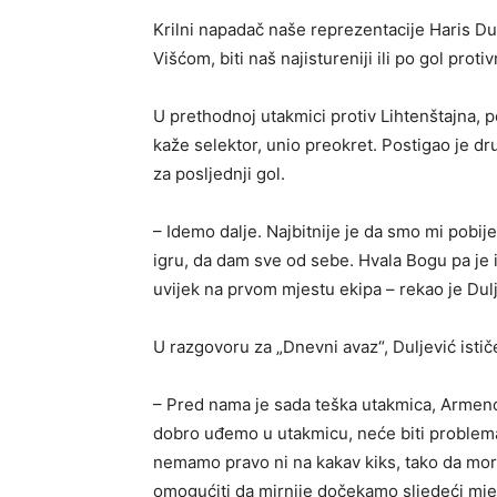
Krilni napadač naše reprezentacije Haris Du
Višćom, biti naš najistureniji ili po gol proti
U prethodnoj utakmici protiv Lihtenštajna, po
kaže selektor, unio preokret. Postigao je dr
za posljednji gol.
– Idemo dalje. Najbitnije je da smo mi pobi
igru, da dam sve od sebe. Hvala Bogu pa je is
uvijek na prvom mjestu ekipa – rekao je Dulj
U razgovoru za „Dnevni avaz“, Duljević isti
– Pred nama je sada teška utakmica, Armenci s
dobro uđemo u utakmicu, neće biti problema
nemamo pravo ni na kakav kiks, tako da mo
omogućiti da mirnije dočekamo sljedeći mje