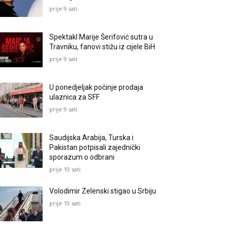
prije 9 sati
Spektakl Marije Šerifović sutra u
Travniku, fanovi stižu iz cijele BiH
prije 9 sati
U ponedjeljak počinje prodaja
ulaznica za SFF
prije 9 sati
Saudijska Arabija, Turska i
Pakistan potpisali zajednički
sporazum o odbrani
prije 10 sati
Volodimir Zelenski stigao u Srbiju
prije 10 sati