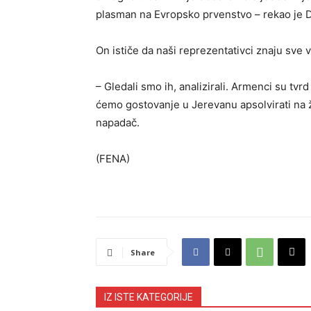
plasman na Evropsko prvenstvo – rekao je D
On ističe da naši reprezentativci znaju sve v
– Gledali smo ih, analizirali. Armenci su tvr
ćemo gostovanje u Jerevanu apsolvirati na že
napadač.
(FENA)
Share
IZ ISTE KATEGORIJE