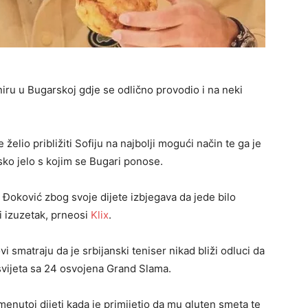
ru u Bugarskoj gdje se odlično provodio i na neki
želio približiti Sofiju na najbolji mogući način te ga je
ko jelo s kojim se Bugari ponose.
ak Đoković zbog svoje dijete izbjegava da jede bilo
i izuzetak, prneosi
Klix
.
smatraju da je srbijanski teniser nikad bliži odluci da
r svijeta sa 24 osvojena Grand Slama.
enutoj dijeti kada je primijetio da mu gluten smeta te