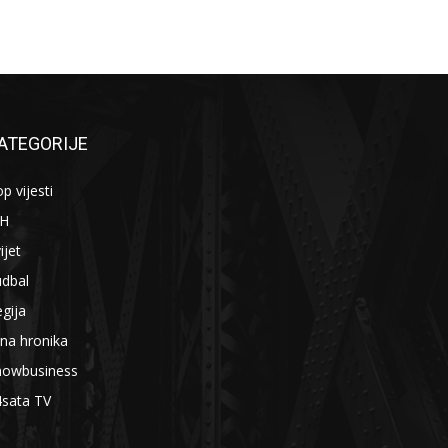
ATEGORIJE
p vijesti
iH
ijet
udbal
gija
na hronika
howbusiness
4sata TV