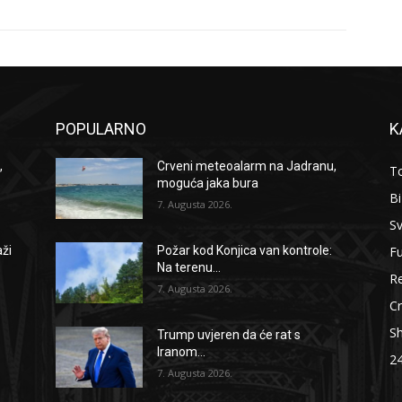
POPULARNO
K
,
Crveni meteoalarm na Jadranu,
To
moguća jaka bura
B
7. Augusta 2026.
Sv
F
aži
Požar kod Konjica van kontrole:
Na terenu...
Re
7. Augusta 2026.
Cr
S
Trump uvjeren da će rat s
Iranom...
2
7. Augusta 2026.