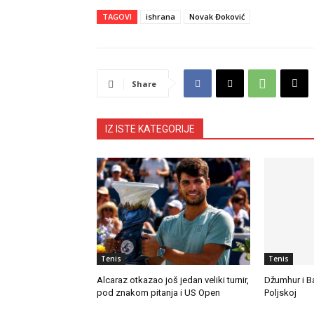
TAGOVI
ishrana
Novak Đoković
Share
IZ ISTE KATEGORIJE
Tenis
Tenis
Alcaraz otkazao još jedan veliki turnir,
Džumhur i B
pod znakom pitanja i US Open
Poljskoj