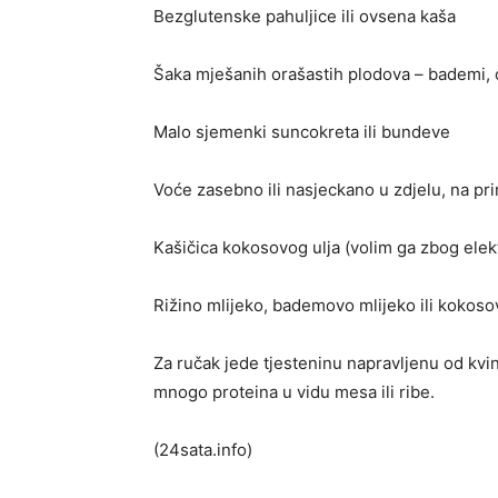
Bezglutenske pahuljice ili ovsena kaša
Šaka mješanih orašastih plodova – bademi, or
Malo sjemenki suncokreta ili bundeve
Voće zasebno ili nasjeckano u zdjelu, na pri
Kašičica kokosovog ulja (volim ga zbog elekt
Rižino mlijeko, bademovo mlijeko ili kokoso
Za ručak jede tjesteninu napravljenu od kvin
mnogo proteina u vidu mesa ili ribe.
(24sata.info)