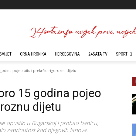
SVIJET
CRNA HRONIKA
HERCEGOVINA
24SATA TV
SPORT
odina pojeo pitu i prekršio rigoroznu dijetu
oro 15 godina pojeo
oroznu dijetu
 se opustio u Bugarskoj i probao banicu,
valo zabrinutost kod njegovih fanova.