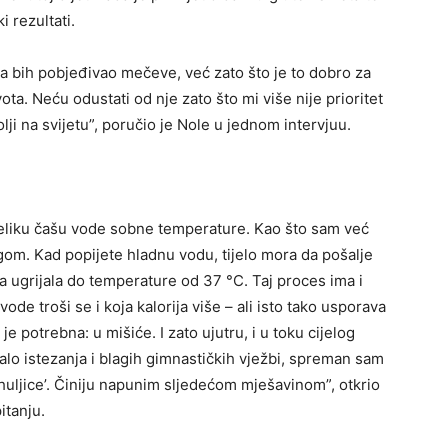
i rezultati.
da bih pobjeđivao mečeve, već zato što je to dobro za
ota. Neću odustati od nje zato što mi više nije prioritet
ji na svijetu”, poručio je Nole u jednom intervjuu.
veliku čašu vode sobne temperature. Kao što sam već
gom. Kad popijete hladnu vodu, tijelo mora da pošalje
da ugrijala do temperature od 37 °C. Taj proces ima i
ode troši se i koja kalorija više – ali isto tako usporava
je potrebna: u mišiće. I zato ujutru, i u toku cijelog
alo istezanja i blagih gimnastičkih vježbi, spreman sam
uljice’. Činiju napunim sljedećom mješavinom”, otkrio
itanju.