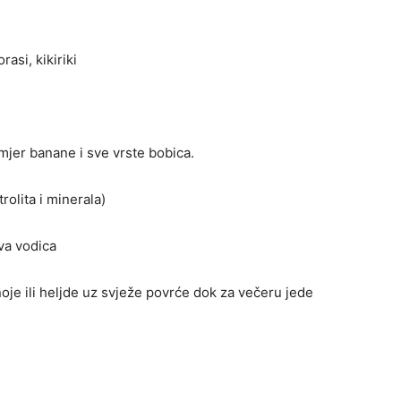
asi, kikiriki
mjer banane i sve vrste bobica.
rolita i minerala)
va vodica
oje ili heljde uz svježe povrće dok za večeru jede