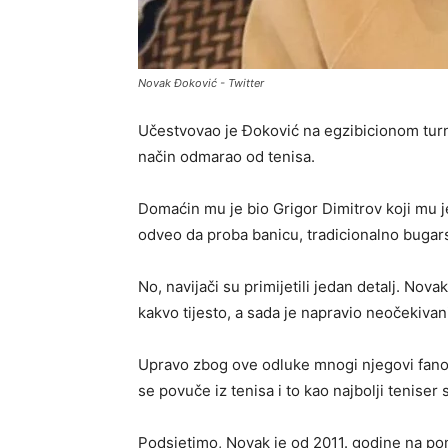
Novak Đoković - Twitter
Učestvovao je Đoković na egzibicionom turni
način odmarao od tenisa.
Domaćin mu je bio Grigor Dimitrov koji mu je 
odveo da proba banicu, tradicionalno bugars
No, navijači su primijetili jedan detalj. Nov
kakvo tijesto, a sada je napravio neočekivan
Upravo zbog ove odluke mnogi njegovi fanovi 
se povuče iz tenisa i to kao najbolji tenise
Podsjetimo, Novak je od 2011. godine na pom