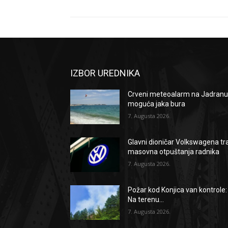
IZBOR UREDNIKA
Crveni meteoalarm na Jadranu
moguća jaka bura
7. Augusta 2026.
Glavni dioničar Volkswagena tr
masovna otpuštanja radnika
7. Augusta 2026.
Požar kod Konjica van kontrole:
Na terenu...
7. Augusta 2026.