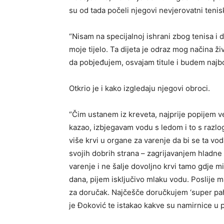
su od tada počeli njegovi nevjerovatni tenisk
“Nisam na specijalnoj ishrani zbog tenisa i 
moje tijelo. Ta dijeta je odraz mog načina živ
da pobjeđujem, osvajam titule i budem najbol
Otkrio je i kako izgledaju njegovi obroci.
“Čim ustanem iz kreveta, najprije popijem 
kazao, izbjegavam vodu s ledom i to s razlo
više krvi u organe za varenje da bi se ta vo
svojih dobrih strana – zagrijavanjem hladne v
varenje i ne šalje dovoljno krvi tamo gdje mi 
dana, pijem isključivo mlaku vodu. Poslije m
za doručak. Najčešče doručkujem ‘super pah
je Đoković te istakao kakve su namirnice u p