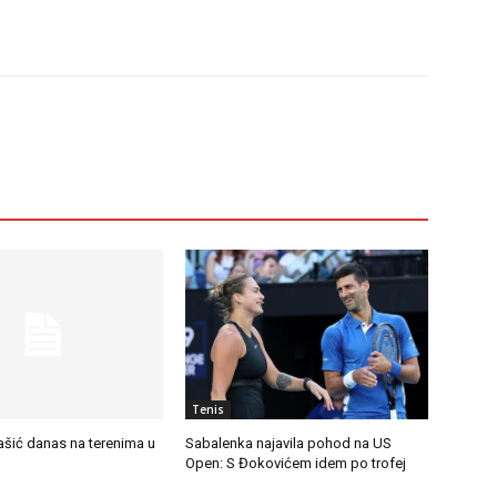
Tenis
ašić danas na terenima u
Sabalenka najavila pohod na US
Open: S Đokovićem idem po trofej