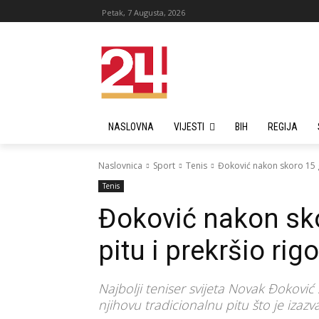
Petak, 7 Augusta, 2026
NASLOVNA
VIJESTI
BIH
REGIJA
Naslovnica
Sport
Tenis
Đoković nakon skoro 15 g
Tenis
Đoković nakon sk
pitu i prekršio rig
Najbolji teniser svijeta Novak Đoković
njihovu tradicionalnu pitu što je izaz