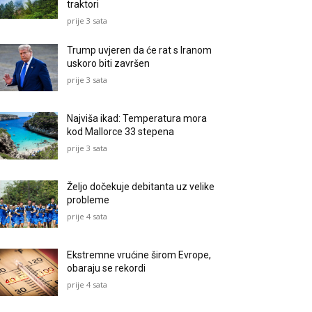
traktori
prije 3 sata
Trump uvjeren da će rat s Iranom
uskoro biti završen
prije 3 sata
Najviša ikad: Temperatura mora
kod Mallorce 33 stepena
prije 3 sata
Željo dočekuje debitanta uz velike
probleme
prije 4 sata
Ekstremne vrućine širom Evrope,
obaraju se rekordi
prije 4 sata