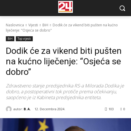
Naslovnica
Vijesti
BiH
Dodik će za vikend biti pušten na kućno
liječenje: "Osjeća se dobro"
BiH
Top vijesti
Dodik će za vikend biti pušten
na kućno liječenje: “Osjeća se
dobro”
Zdravstveno stanje predsjednika RS-a Milorada Dodika je
dobro, a postoperativni tok protiče prema očekivanju,
saopćeno je iz Kabineta predsjednika entiteta.
autor:
B. A.
12. Decembra 2024.
103
0