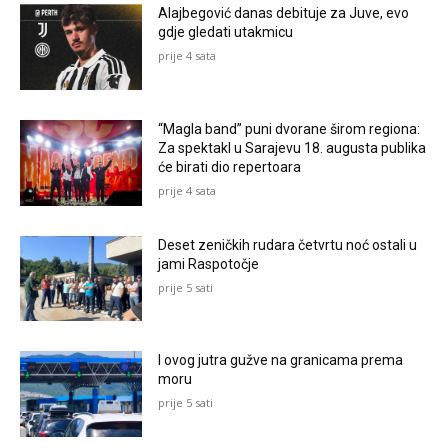
Alajbegović danas debituje za Juve, evo
gdje gledati utakmicu
prije 4 sata
“Magla band” puni dvorane širom regiona:
Za spektakl u Sarajevu 18. augusta publika
će birati dio repertoara
prije 4 sata
Deset zeničkih rudara četvrtu noć ostali u
jami Raspotočje
prije 5 sati
I ovog jutra gužve na granicama prema
moru
prije 5 sati