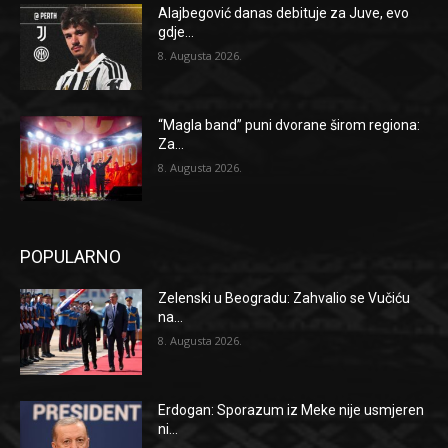
Alajbegović danas debituje za Juve, evo
gdje...
8. Augusta 2026.
“Magla band” puni dvorane širom regiona:
Za...
8. Augusta 2026.
POPULARNO
Zelenski u Beogradu: Zahvalio se Vučiću
na...
8. Augusta 2026.
Erdogan: Sporazum iz Meke nije usmjeren
ni...