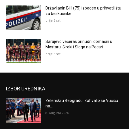
Državljanin BiH (75) izboden u prihvatilištu
za beskućnike
prije 5 sati
Sarajevo večeras prinudni domaćin u
Mostaru, Široki i Sloga na Pecari
prije 5 sati
IZBOR UREDNIKA
Zelenski u Beogradu: Zahvalio se Vučiću
na...
8. Augusta 2026.