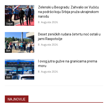
Zelenski u Beogradu: Zahvalio se Vučiću
na podršci koju Srbija pruža ukrajinskom
narodu
8. Augusta 2026.
Svijet
Deset zeničkih rudara četvrtu noć ostali u
jami Raspotočje
8. Augusta 2026.
BiH
I ovog jutra gužve na granicama prema
moru
8. Augusta 2026.
BiH
NAJNOVIJE