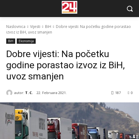
Naslovnica
Vijesti
BiH
Dobre vijesti: Na početku godine porastao
izvoz iz BiH, uvoz smanjen
BiH
Ekonomija
Dobre vijesti: Na početku
godine porastao izvoz iz BiH,
uvoz smanjen
autor:
T. C.
22. Februara 2021.
187
0