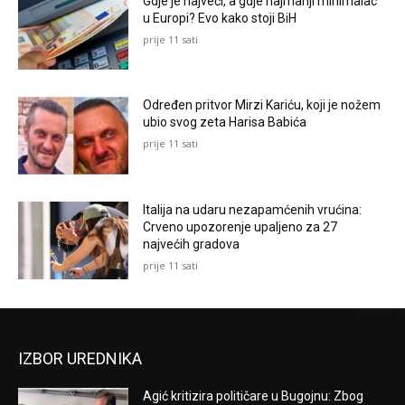
Gdje je najveći, a gdje najmanji minimalac
u Europi? Evo kako stoji BiH
prije 11 sati
Određen pritvor Mirzi Kariću, koji je nožem
ubio svog zeta Harisa Babića
prije 11 sati
Italija na udaru nezapamćenih vrućina:
Crveno upozorenje upaljeno za 27
najvećih gradova
prije 11 sati
IZBOR UREDNIKA
Agić kritizira političare u Bugojnu: Zbog