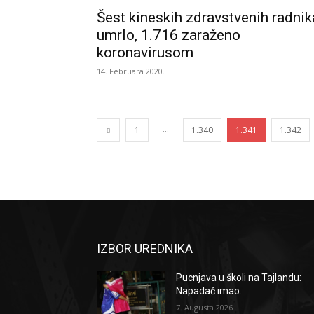
Šest kineskih zdravstvenih radnik
umrlo, 1.716 zaraženo
koronavirusom
14. Februara 2020.
...
1
1.340
1.341
1.342
IZBOR UREDNIKA
Pucnjava u školi na Tajlandu:
Napadač imao...
7. Augusta 2026.