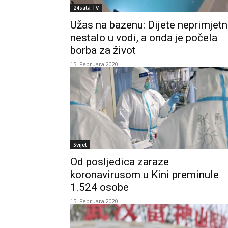
24sata TV
Užas na bazenu: Dijete neprimjet
nestalo u vodi, a onda je počela
borba za život
15. Februara 2020.
Svijet
Od posljedica zaraze
koronavirusom u Kini preminule
1.524 osobe
15. Februara 2020.