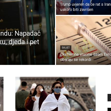
Trump uvjeren da će rat s Ira
uskoro biti završen
landu: Napadač
u, djeda i pet
SVIJET
Ekstremne vrućine širom Evr
obaraju se rekordi