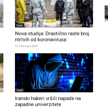
Svijet
Nova studija: Drastično raste broj
mrtvih od koronavirusa
15. Februara 2020.
Svijet
Iranski hakeri vršili napade na
zapadne univerzitete