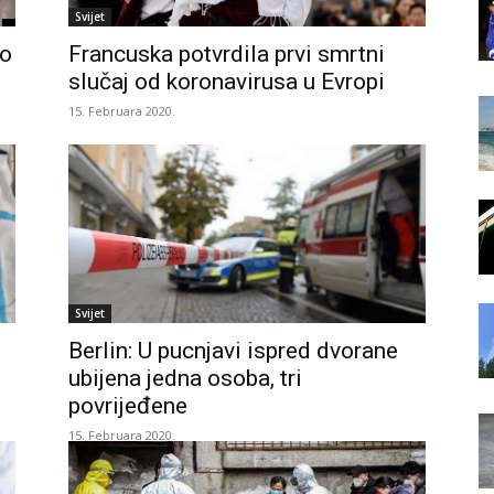
Svijet
no
Francuska potvrdila prvi smrtni
slučaj od koronavirusa u Evropi
15. Februara 2020.
Svijet
Berlin: U pucnjavi ispred dvorane
ubijena jedna osoba, tri
povrijeđene
15. Februara 2020.