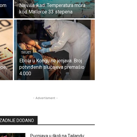
nom
Najviša ikad: Temperatura mora
kod Mallorce 33 stepena
SVIJET
Ebola u Kongu ne jenjava: Broj
ope,
potvrđenih slučajeva premašio
4.000
- Advertisment -
ZADNJE DODANO
Pucnjava u školi na Tajlandu: