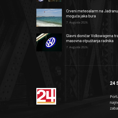
Crveni meteoalarm na Jadranu
moguća jaka bura
7. Augusta 2026.
Glavni dioničar Volkswagena tr
masovna otpuštanja radnika
7. Augusta 2026.
24 
Port
najno
zaba