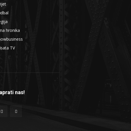
ijet
udbal
gija
na hronika
howbusiness
4sata TV
aprati nas!