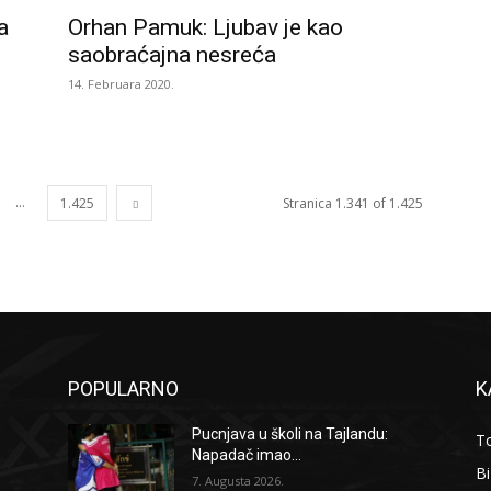
a
Orhan Pamuk: Ljubav je kao
saobraćajna nesreća
14. Februara 2020.
...
1.425
Stranica 1.341 of 1.425
POPULARNO
K
Pucnjava u školi na Tajlandu:
To
Napadač imao...
B
7. Augusta 2026.