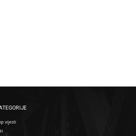
ATEGORIJE
p vijesti
iH