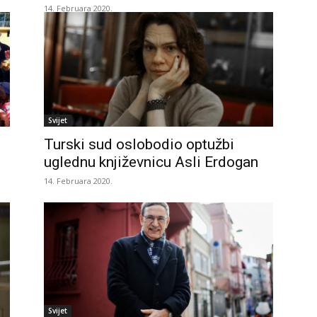
14. Februara 2020.
Svijet
Turski sud oslobodio optužbi
uglednu književnicu Asli Erdogan
14. Februara 2020.
Svijet