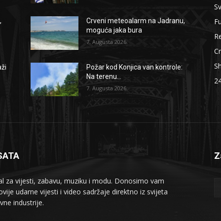
Sv
F
,
Crveni meteoalarm na Jadranu,
moguća jaka bura
Re
7. Augusta 2026.
Cr
S
aži
Požar kod Konjica van kontrole:
Na terenu...
2
7. Augusta 2026.
SATA
Z
al za vijesti, zabavu, muziku i modu. Donosimo vam
vije udarne vijesti i video sadržaje direktno iz svijeta
vne industrije.