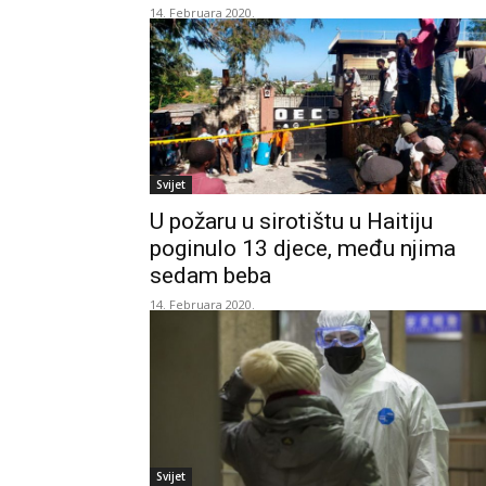
14. Februara 2020.
Svijet
U požaru u sirotištu u Haitiju
poginulo 13 djece, među njima
sedam beba
14. Februara 2020.
Svijet