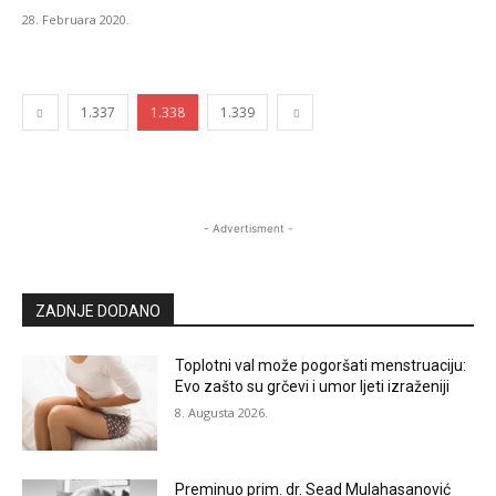
28. Februara 2020.
1.337
1.338
1.339
- Advertisment -
ZADNJE DODANO
Toplotni val može pogoršati menstruaciju:
Evo zašto su grčevi i umor ljeti izraženiji
8. Augusta 2026.
Preminuo prim. dr. Sead Mulahasanović