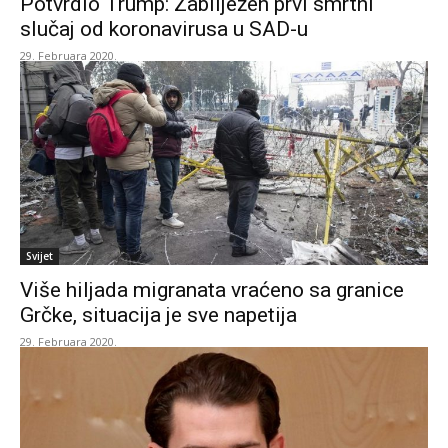
Potvrdio Trump: Zabilježen prvi smrtni
slučaj od koronavirusa u SAD-u
29. Februara 2020.
Svijet
Više hiljada migranata vraćeno sa granice
Grčke, situacija je sve napetija
29. Februara 2020.