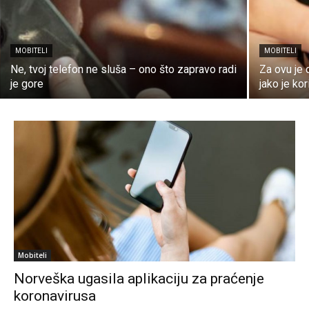
MOBITELI
MOBITELI
Ne, tvoj telefon ne sluša – ono što zapravo radi
Za ovu je 
je gore
jako je ko
Mobiteli
Norveška ugasila aplikaciju za praćenje
koronavirusa