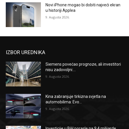
Novi iPhone mogao bi dobiti najveći ekran
u historiji Applea
9. Augusta 2026.
IZBOR UREDNIKA
Siemens povećao prognoze, ali investitori
nisu zadovoljni:...
9. Augusta 2026.
Kina zabranjuje tirkizna svjetla na
automobilima: Evo...
9. Augusta 2026.
Investicije u BiH porasle na 9,4 milijarde...