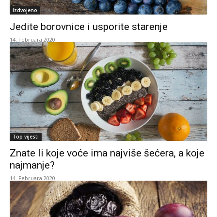
Izdvojeno
Jedite borovnice i usporite starenje
14. Februara 2020.
Top vijesti
Znate li koje voće ima najviše šećera, a koje
najmanje?
14. Februara 2020.