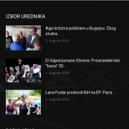
IZBOR UREDNIKA
Agić kritizira političare u Bugojnu: Zbog
straha...
5. Augusta 2026.
El-Sajed porazio Stivens: Proizraelski lobi
“bacio” 30...
5. Augusta 2026.
Lana Pudar predvodi BiH na EP: Pariz...
5. Augusta 2026.