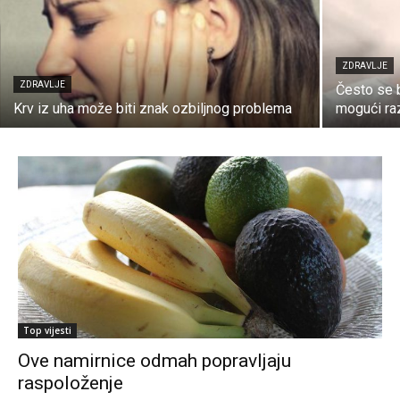
ZDRAVLJE
ZDRAVLJE
Često se 
Krv iz uha može biti znak ozbiljnog problema
mogući raz
Top vijesti
Ove namirnice odmah popravljaju
raspoloženje