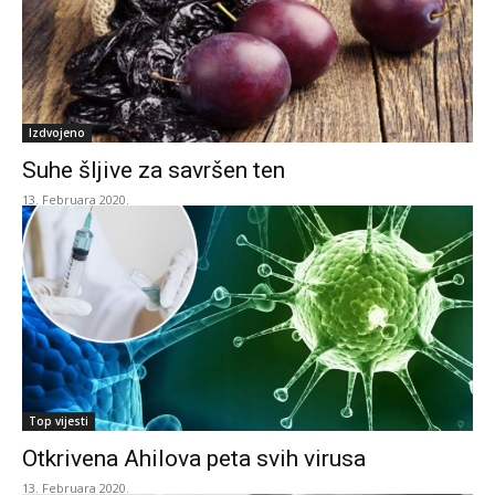
Izdvojeno
Suhe šljive za savršen ten
13. Februara 2020.
Top vijesti
Otkrivena Ahilova peta svih virusa
13. Februara 2020.