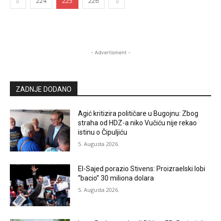
224
225
226
- Advertisment -
ZADNJE DODANO
Agić kritizira političare u Bugojnu: Zbog
straha od HDZ-a niko Vučiću nije rekao
istinu o Čipuljiću
5. Augusta 2026.
El-Sajed porazio Stivens: Proizraelski lobi
“bacio” 30 miliona dolara
5. Augusta 2026.