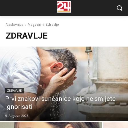
Naslovnica
Magazin
Zdravlje
ZDRAVLJE
ZDRAVLJE
Prvi znakovi sunčanice koje ne smijete
ignorisati
5. Augusta 2026.