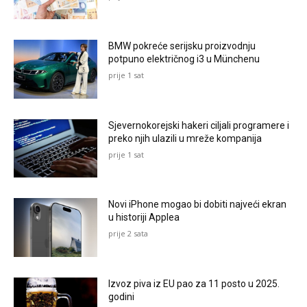
BMW pokreće serijsku proizvodnju
potpuno električnog i3 u Münchenu
prije 1 sat
Sjevernokorejski hakeri ciljali programere i
preko njih ulazili u mreže kompanija
prije 1 sat
Novi iPhone mogao bi dobiti najveći ekran
u historiji Applea
prije 2 sata
Izvoz piva iz EU pao za 11 posto u 2025.
godini