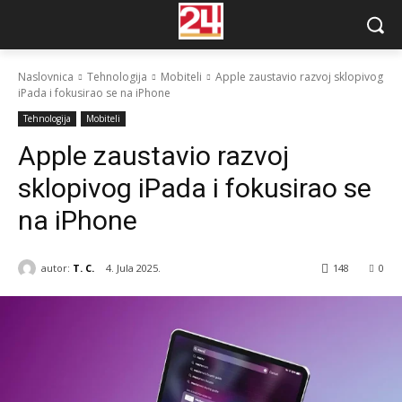
Naslovnica
Tehnologija
Mobiteli
Apple zaustavio razvoj sklopivog
iPada i fokusirao se na iPhone
Tehnologija
Mobiteli
Apple zaustavio razvoj
sklopivog iPada i fokusirao se
na iPhone
autor:
T. C.
4. Jula 2025.
148
0