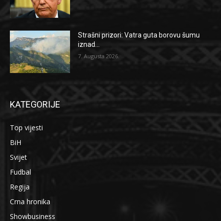
Strašni prizori: Vatra guta borovu šumu
iznad...
7. Augusta 2026.
KATEGORIJE
Top vijesti
BiH
Svijet
Fudbal
Regija
Crna hronika
Showbusiness