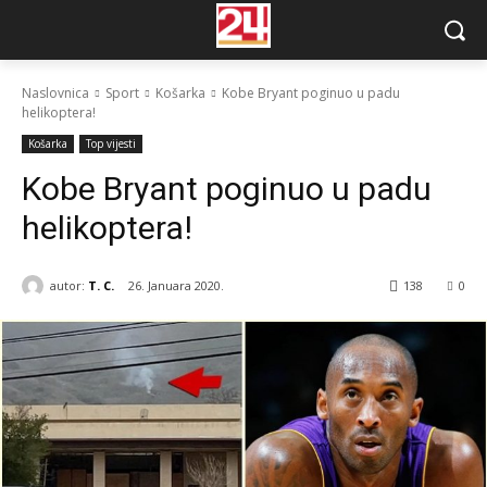
Naslovnica
Sport
Košarka
Kobe Bryant poginuo u padu
helikoptera!
Košarka
Top vijesti
Kobe Bryant poginuo u padu
helikoptera!
autor:
T. C.
26. Januara 2020.
138
0