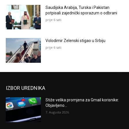
Saudijska Arabija, Turska i Pakistan
potpisali zajednički sporazum o odbrani
prije 6 sati
Volodimir Zelenski stigao u Srbiju
prije 6 sati
IZBOR UREDNIKA
Stiže velika promjena za Gmail korisnike:
Objavljeno...
7. Augusta 2026.