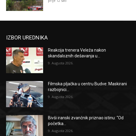
prije 12 sati
IZBOR UREDNIKA
Reakcija trenera Veleža nakon
skandaloznih dešavanja u...
9. Augusta 2026.
Filmska pljačka u centru Budve: Maskirani
razbojnici...
9. Augusta 2026.
Bivši iranski zvančnik priznao istinu: “Od
početka...
9. Augusta 2026.