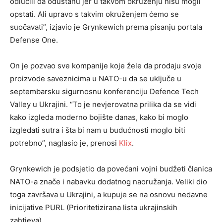
odlučili da odustanu jer u takvom okruženju nisu mogli
opstati. Ali upravo s takvim okruženjem ćemo se
suočavati”, izjavio je Grynkewich prema pisanju portala
Defense One.
On je pozvao sve kompanije koje žele da prodaju svoje
proizvode saveznicima u NATO-u da se uključe u
septembarsku sigurnosnu konferenciju Defence Tech
Valley u Ukrajini. “To je nevjerovatna prilika da se vidi
kako izgleda moderno bojište danas, kako bi moglo
izgledati sutra i šta bi nam u budućnosti moglo biti
potrebno”, naglasio je, prenosi
Klix
.
Grynkewich je podsjetio da povećani vojni budžeti članica
NATO-a znače i nabavku dodatnog naoružanja. Veliki dio
toga završava u Ukrajini, a kupuje se na osnovu nedavne
inicijative PURL (Prioritetizirana lista ukrajinskih
zahtjeva).