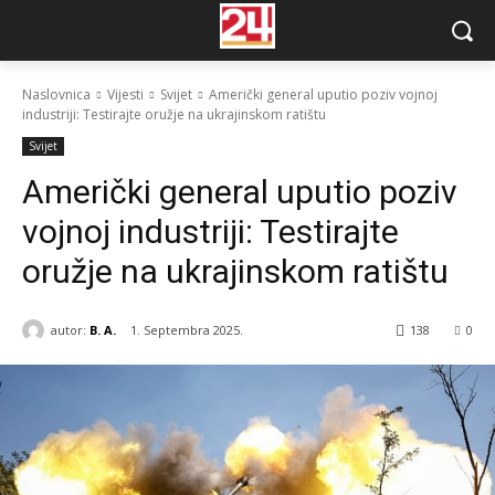
Naslovnica
Vijesti
Svijet
Američki general uputio poziv vojnoj
industriji: Testirajte oružje na ukrajinskom ratištu
Svijet
Američki general uputio poziv
vojnoj industriji: Testirajte
oružje na ukrajinskom ratištu
autor:
B. A.
1. Septembra 2025.
138
0