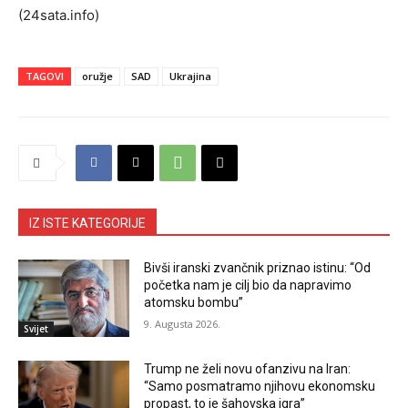
(24sata.info)
TAGOVI
oružje
SAD
Ukrajina
IZ ISTE KATEGORIJE
Bivši iranski zvančnik priznao istinu: “Od
početka nam je cilj bio da napravimo
atomsku bombu”
9. Augusta 2026.
Svijet
Trump ne želi novu ofanzivu na Iran:
“Samo posmatramo njihovu ekonomsku
propast, to je šahovska igra”