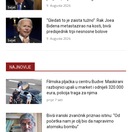
9. Augusta 2026.
Svijet
“Gledati to je zaista tužno”: Rak Joea
Bidena metastazirao na kosti, bivši
predsjednik trpi nesnosne bolove
9. Augusta 2026.
Svijet
NAJNOVIJE
Filmska pljačka u centru Budve: Maskirani
razbojnici upali u market i odnijeli 320.000
eura, policija traga za njima
prije 7 sati
Bivši iranski zvančnik priznao istinu: “Od
početka nam je cilj bio da napravimo
atomsku bombu”